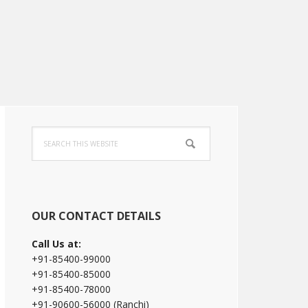
Primary
Search
Sidebar
this
website
OUR CONTACT DETAILS
Call Us at:
+91-85400-99000
+91-85400-85000
+91-85400-78000
+91-90600-56000 (Ranchi)