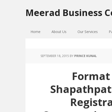
Skip
Skip
Skip
to
to
to
Meerad Business C
primary
main
primary
navigation
content
sidebar
Home
About Us
Our Services
P
SEPTEMBER 18, 2015
BY
PRINCE KUNAL
Format 
Shapathpatr
Registr