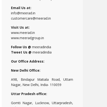
Email Us at:
info@meerad.in
customercare@meerad.in
Visit Us at:
www.meerad.in
www.meeradgroup.in
Follow Us @
meeradindia
Tweet Us @
meeradindia
Our Office Address:
New Delhi Office:
A98, Bindapur Matiala Road, Uttam
Nagar, New Delhi, India- 110059
Uttar Pradesh office:
Gomti Nagar, Lucknow, Uttarpradesh,