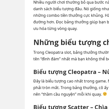
Nhiều người chơi thường bỏ qua bước nà
danh sách biểu tượng đâu. Nó giống như “
những combo tiền thưởng cực khủng. Hãy
đường hơn. Đọc bảng thưởng giúp bạn biết
ưu hóa từng vòng quay.
Những biểu tượng ch
Trong Cleopatra slot, bảng thưởng thườn
tên “đình đám” nhất mà bạn không thể b
Biểu tượng Cleopatra – 
Đây là biểu tượng cao nhất trong game. 
phải tròn mắt. Trong bảng thưởng, cô ấy 
nên “thầm cầu nguyện” mỗi khi quay.
Biểu tượng Scatter – Chì