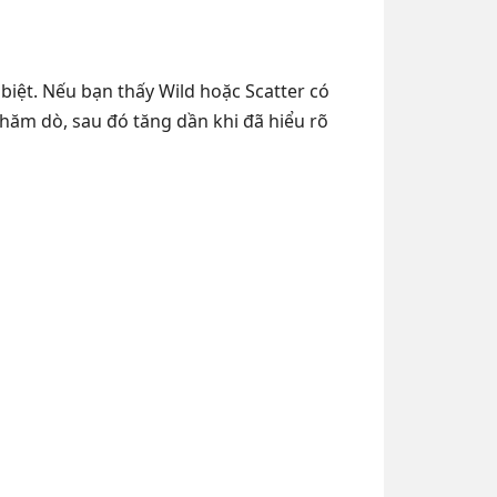
biệt. Nếu bạn thấy Wild hoặc Scatter có
thăm dò, sau đó tăng dần khi đã hiểu rõ