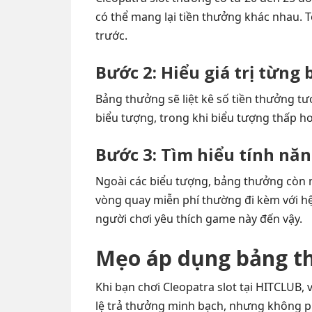
có thể mang lại tiền thưởng khác nhau. T
trước.
Bước 2: Hiểu giá trị từng
Bảng thưởng sẽ liệt kê số tiền thưởng tư
biểu tượng, trong khi biểu tượng thấp hơn
Bước 3: Tìm hiểu tính năn
Ngoài các biểu tượng, bảng thưởng còn 
vòng quay miễn phí thường đi kèm với hệ 
người chơi yêu thích game này đến vậy.
Mẹo áp dụng bảng th
Khi bạn chơi Cleopatra slot tại HITCLUB,
lệ trả thưởng minh bạch, nhưng không phả