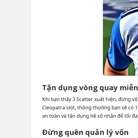
Tận dụng vòng quay miễn 
Khi bạn thấy 3 Scatter xuất hiện, đừng 
Cleopatra slot, thông thường bạn sẽ có 
an toàn và tận dụng hệ số nhân để tối đa
Đừng quên quản lý vốn