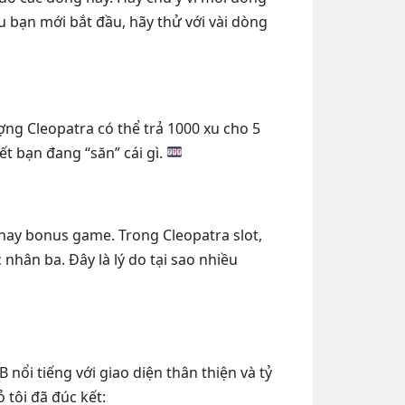
u bạn mới bắt đầu, hãy thử với vài dòng
ợng Cleopatra có thể trả 1000 xu cho 5
ết bạn đang “săn” cái gì.
hay bonus game. Trong Cleopatra slot,
nhân ba. Đây là lý do tại sao nhiều
B
nổi tiếng với giao diện thân thiện và tỷ
 tôi đã đúc kết: