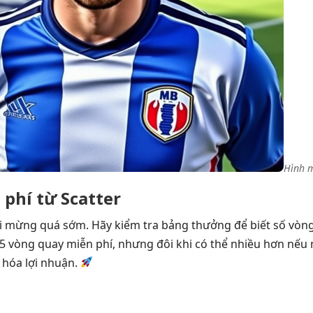
Hình 
phí từ Scatter
vội mừng quá sớm. Hãy kiểm tra bảng thưởng để biết số vò
15 vòng quay miễn phí, nhưng đôi khi có thể nhiều hơn nếu 
 hóa lợi nhuận.