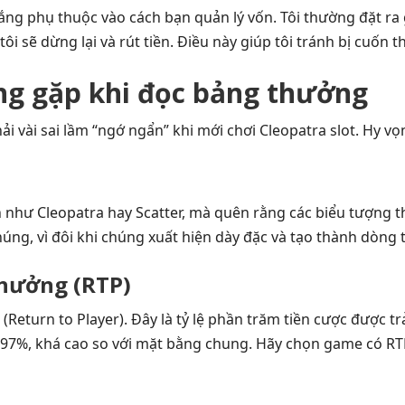
ắng phụ thuộc vào cách bạn quản lý vốn. Tôi thường đặt ra g
 tôi sẽ dừng lại và rút tiền. Điều này giúp tôi tránh bị cuốn
g gặp khi đọc bảng thưởng
i vài sai lầm “ngớ ngẩn” khi mới chơi Cleopatra slot. Hy vọ
 như Cleopatra hay Scatter, mà quên rằng các biểu tượng t
húng, vì đôi khi chúng xuất hiện dày đặc và tạo thành dòng
thưởng (RTP)
eturn to Player). Đây là tỷ lệ phần trăm tiền cược được trả
97%, khá cao so với mặt bằng chung. Hãy chọn game có RTP